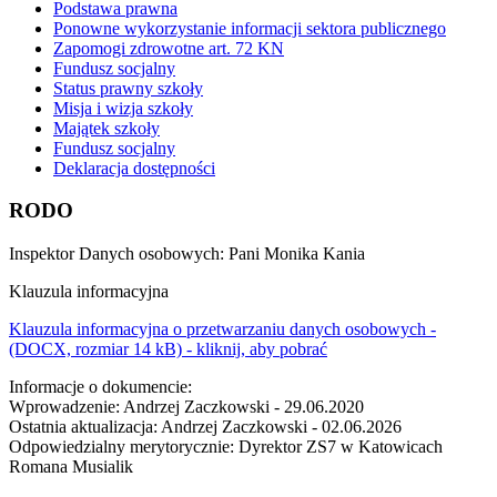
Podstawa prawna
Ponowne wykorzystanie informacji sektora publicznego
Zapomogi zdrowotne art. 72 KN
Fundusz socjalny
Status prawny szkoły
Misja i wizja szkoły
Majątek szkoły
Fundusz socjalny
Deklaracja dostępności
RODO
Inspektor Danych osobowych: Pani Monika Kania
Klauzula informacyjna
Klauzula informacyjna o przetwarzaniu danych osobowych -
(DOCX, rozmiar 14 kB) - kliknij, aby pobrać
Informacje o dokumencie:
Wprowadzenie:
Andrzej Zaczkowski - 29.06.2020
Ostatnia aktualizacja:
Andrzej Zaczkowski - 02.06.2026
Odpowiedzialny merytorycznie:
Dyrektor ZS7 w Katowicach
Romana Musialik